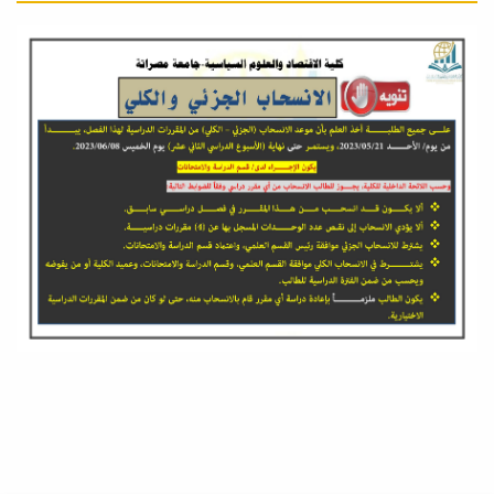
20
الإمتحانات النهائية-
البكالوريوس/الأسبوع الأول
يونيو
22
التقويم الأكاديمي -
بكالوريوس ربيع 26/25
فبراير