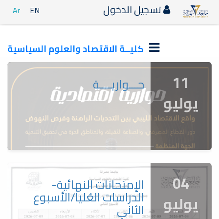
تسجيل الدخول
Ar
EN
كليــة الاقتصاد والعلوم السياسية
11
حـــواريــــة
يوليو
04
الإمتحانات النهائية-
الدراسات العُليا/الأسبوع
يوليو
الثاني