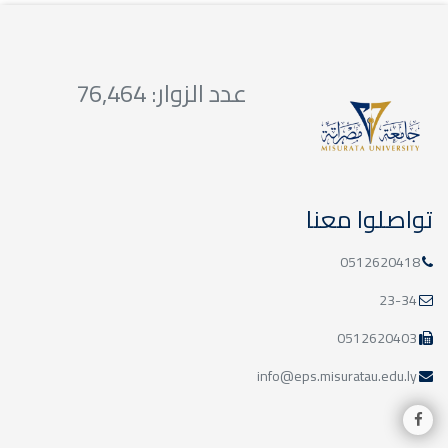
03
الامتحانات النهائية-
بكالوريوس/الأسبوع الثاني
عدد الزوار: 76,464
يناير
تواصلوا معنا
27
الامتحانات النهائية-
0512620418
بكالوريوس/الأسبوع الأول
ديسمبر
23-34
0512620403
info@eps.misuratau.edu.ly