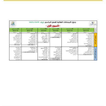
20
الإمتحانات النهائية-
البكالوريوس/الأسبوع الأول
يونيو
22
التقويم الأكاديمي -
بكالوريوس ربيع 26/25
فبراير