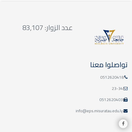
03
الامتحانات النهائية-
بكالوريوس/الأسبوع الثاني
عدد الزوار: 83,107
يناير
تواصلوا معنا
27
الامتحانات النهائية-
0512620418
بكالوريوس/الأسبوع الأول
ديسمبر
23-34
0512620403
info@eps.misuratau.edu.ly