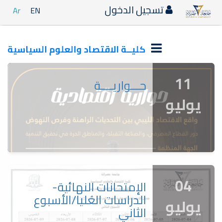
تسجيل الدخول
Ar
EN
كليــة الاقتصاد والعلوم السياسية
11
حـــواريــــة
يوليو
04
الإمتحانات النهائية-
الدراسات العُليا/الأسبوع
يوليو
الثاني