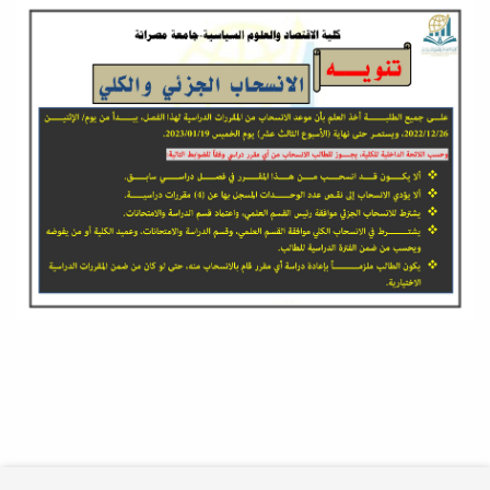
20
الإمتحانات النهائية-
البكالوريوس/الأسبوع الأول
يونيو
22
التقويم الأكاديمي -
بكالوريوس ربيع 26/25
فبراير