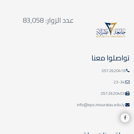
03
الامتحانات النهائية-
عدد الزوار: 83,058
بكالوريوس/الأسبوع الثاني
يناير
تواصلوا معنا
0512620418
27
الامتحانات النهائية-
23-34
بكالوريوس/الأسبوع الأول
ديسمبر
0512620403
info@eps.misuratau.edu.ly