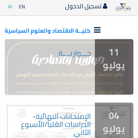
تسجيل الدخول
Ar
EN
كليــة الاقتصاد والعلوم السياسية
11
حـــواريــــة
يوليو
04
الإمتحانات النهائية-
الدراسات العُليا/الأسبوع
يوليو
الثاني