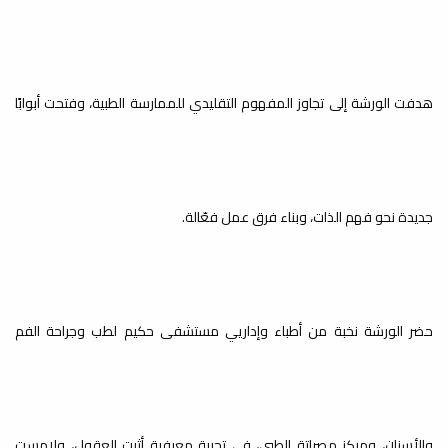
أخبار
اختتمت يوم الخميس 07-05-2026،
فعاليات ورشة العمل بعنوان:
(Presentations)، والتي نظمها إتحاد...
هدفت الورشة إلى تجاوز المفهوم التقليدي للممارسة الطبية، وفتحت أبوابًا
إعداد وتوصيف وتطوير المقررات
جديدة نحو فهم الذات، وبناء فرق عمل فعّالة.
أخبار
أُقيمت يوم الخميس 30-04-2026، على
تمام الساعة (11:30) صباحاً بمدرج
الدراسات العليا بمبنى...
حضر الورشة نخبة من أطباء وإداريي مستشفى حكيم لطب وجراحة الفم
تطوير المناهج والمقررات الدراسية
أخبار
والأسنان، ومركز مصراتة الطبي، في تجربة معرفية أثرت العقول، ولامست
بقرار من رئاسة جامعة مصراتة تم تشكيل