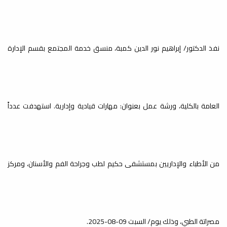
مراجعة وتحديث اللائحة الداخلية
للكلية
أخبار
نفذ الدكتور/ إبراهيم نور الدين كمبة، منسق خدمة المجتمع بقسم الإدارة
بقرار من السيد/عميد كلية الاقتصاد
والعلوم السياسية-جامعة مصراتة، تم
تشكيل لجنة...
العامة بالكلية، ورشة عمل بعنوان: مهارات قيادية وإدارية. استهدفت عدداً
ترقية علمية
أخبار
صدر عن السيد/ رئيس الجامعة، القرار رقم
(316) لسنة 2026، بشأن ترقية أعضاء
هيئة تدريس...
من الأطباء والإداريين بمستشفى حكيم لطب وجراحة الفم والأسنان، ومركز
تطوير مهارات العرض والتقديم
مصراتة الطبي، وذلك يوم/ السبت 09-08-2025.