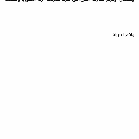
لجنة تطوير المناهج والمقررات الدراسية
بكلية...
واقع المهنة.
ضمان الجودة بمؤسسات التعليم
العالي
أخبار
اختتمت يوم الخميس 07-05-2026،
فعاليات ورشة عمل بعنوان:"ضمان
الجودة بمؤسسات التعليم...