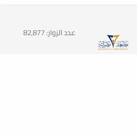
عدد الزوار: 82,877
تواصلوا معنا
0512620418
23-34
0512620403
info@eps.misuratau.edu.ly