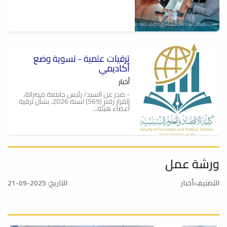
ترقيات علمية - تسوية وضع
أكاديمي
أخبار
- صدر عن السيد/ رئيس جامعة مصراتة،
القرار رقم (569) لسنة 2026، بشأن ترقية
أعضاء هيئة...
ورشة عمل
الإجتماع العلمي الرابع
أخبار
التصنيف:أخبار
التاريخ: 2025-09-21
عُقد صباح يوم الثلاثاء 19-05-2026، عند
الساعة (9:30) صباحاً بقاعة الإجتماعات,
الإجتماع...