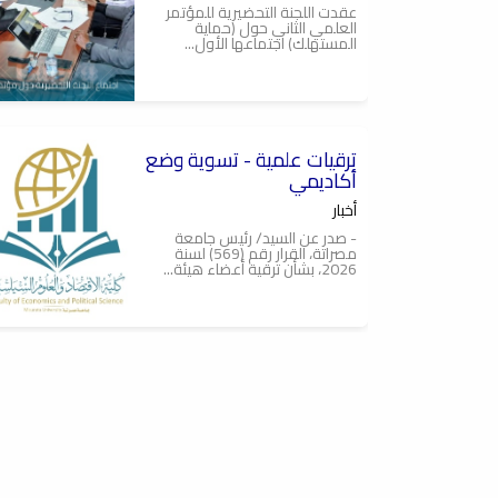
عقدت اللجنة التحضيرية للمؤتمر
العلمي الثاني حول (حماية
المستهلك) اجتماعها الأول...
2026-07-23
ترقيات علمية - تسوية وضع
أكاديمي
أخبار
- صدر عن السيد/ رئيس جامعة
مصراتة، القرار رقم (569) لسنة
2026، بشأن ترقية أعضاء هيئة...
2026-07-12
الإجتماع العلمي الرابع
أخبار
عُقد صباح يوم الثلاثاء 19-05-
2026، عند الساعة (9:30) صباحاً
بقاعة الإجتماعات, الإجتماع...