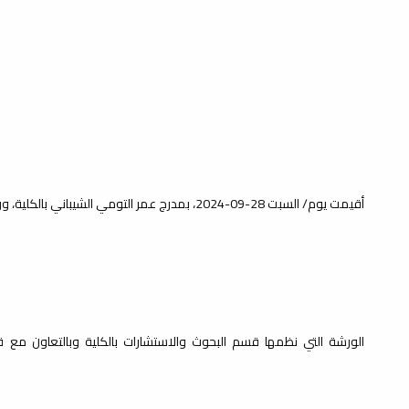
أقيمت يوم/ السبت 28-09-2024، بمدرج عمر التومي الشيباني بالكلية، ورشة عمل بعنوان: "مصرف ليبيا المركزي: تحديات وحلول".
الورشة التي نظمها قسم البحوث والاستشارات بالكلية وبالتعاون مع 