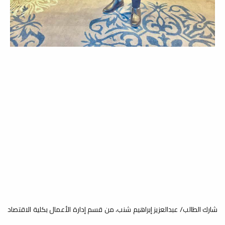
مراجعة وتحديث اللائحة الداخلية
للكلية
أخبار
بقرار من السيد/عميد كلية الاقتصاد
والعلوم السياسية-جامعة مصراتة، تم
تشكيل لجنة...
ترقية علمية
أخبار
صدر عن السيد/ رئيس الجامعة، القرار رقم
(316) لسنة 2026، بشأن ترقية أعضاء
هيئة تدريس...
شارك الطالب/ عبدالعزيز إبراهيم شنب، من قسم إدارة الأعمال بكلية الاقتصاد
تطوير مهارات العرض والتقديم