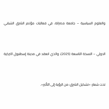
أخبار
اختتمت يوم الخميس 07-05-2026،
فعاليات ورشة العمل بعنوان:
(Presentations)، والتي نظمها إتحاد...
والعلوم السياسية – جامعة مصراتة، في فعاليات مؤتمر الشرق الشبابي
إعداد وتوصيف وتطوير المقررات
أخبار
الدولي – النسخة التاسعة (2025)، والذي انعقد في مدينة إسطنبول التركية
أُقيمت يوم الخميس 30-04-2026، على
تمام الساعة (11:30) صباحاً بمدرج
الدراسات العليا بمبنى...
تحت شعار: «تشكيل الشرق: من الرؤية إلى التأثير».
تطوير المناهج والمقررات الدراسية
أخبار
بقرار من رئاسة جامعة مصراتة تم تشكيل