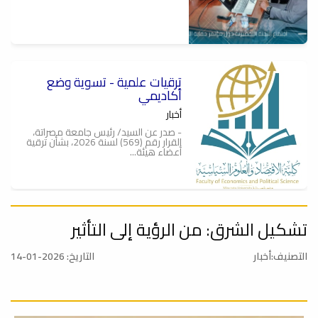
ترقيات علمية - تسوية وضع
أكاديمي
أخبار
- صدر عن السيد/ رئيس جامعة مصراتة،
القرار رقم (569) لسنة 2026، بشأن ترقية
أعضاء هيئة...
تشكيل الشرق: من الرؤية إلى التأثير
الإجتماع العلمي الرابع
أخبار
التصنيف:أخبار
التاريخ: 2026-01-14
عُقد صباح يوم الثلاثاء 19-05-2026، عند
الساعة (9:30) صباحاً بقاعة الإجتماعات,
الإجتماع...