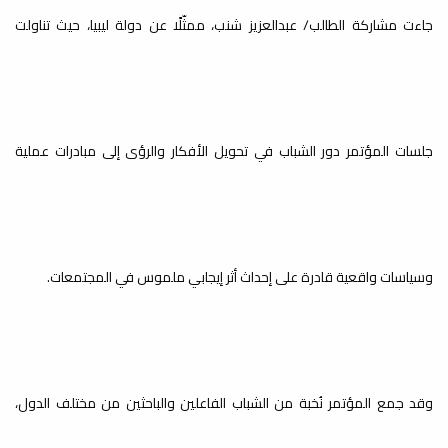
لجنة تطوير المناهج والمقررات الدراسية
جاءت مشاركة الطالب/ عبدالعزيز شنب، ممثّلًا عن دولة ليبيا، حيث تناولت
بكلية...
ضمان الجودة بمؤسسات التعليم
جلسات المؤتمر دور الشباب في تحويل الأفكار والرؤى إلى مبادرات عملية
العالي
أخبار
اختتمت يوم الخميس 07-05-2026،
فعاليات ورشة عمل بعنوان:"ضمان
الجودة بمؤسسات التعليم...
وسياسات واقعية قادرة على إحداث أثر إيجابي ملموس في المجتمعات.
وقد جمع المؤتمر نُخبة من الشباب الفاعلين والباحثين من مختلف الدول،