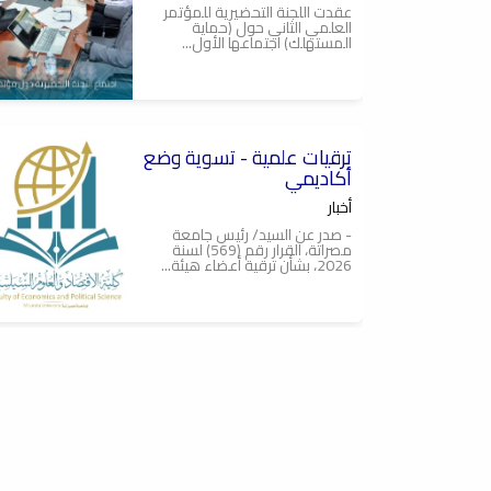
عقدت اللجنة التحضيرية للمؤتمر
العلمي الثاني حول (حماية
المستهلك) اجتماعها الأول...
2026-07-23
ترقيات علمية - تسوية وضع
أكاديمي
أخبار
- صدر عن السيد/ رئيس جامعة
مصراتة، القرار رقم (569) لسنة
2026، بشأن ترقية أعضاء هيئة...
2026-07-12
الإجتماع العلمي الرابع
أخبار
عُقد صباح يوم الثلاثاء 19-05-
2026، عند الساعة (9:30) صباحاً
بقاعة الإجتماعات, الإجتماع...