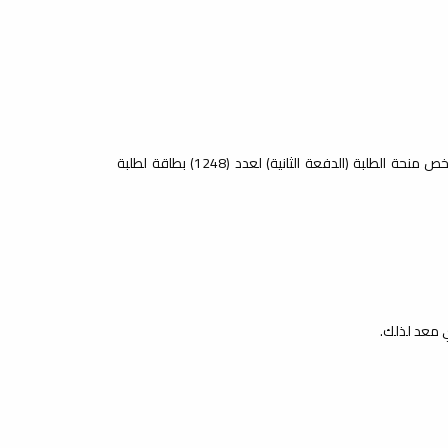
تم يوم الأحد 19-03-2023، البدء في تسليم البطاقات المصرفية والتي تخص منحة الطلبة (الدفعة الثانية) لعدد (1248) بطاقة لطلبة
ي معد لذلك.