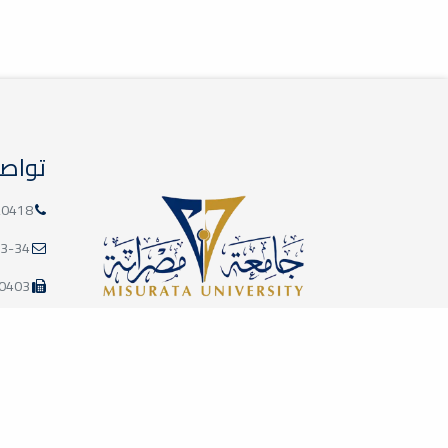
تطوير مهارات العرض
والتقديم
أخبار
اختتمت يوم الخميس 07-05-
2026، فعاليات ورشة العمل
بعنوان: (Presentations)، والتي
نظمها إتحاد...
تواصل
2026-06-07
20418
إعداد وتوصيف وتطوير
المقررات
3-34
أخبار
0403
أُقيمت يوم الخميس 30-04-
2026، على تمام الساعة (11:30)
صباحاً بمدرج الدراسات العليا
بمبنى...
عدد الزوار: 77,135
.edu.ly
2026-05-31
تطوير المناهج والمقررات
الدراسية