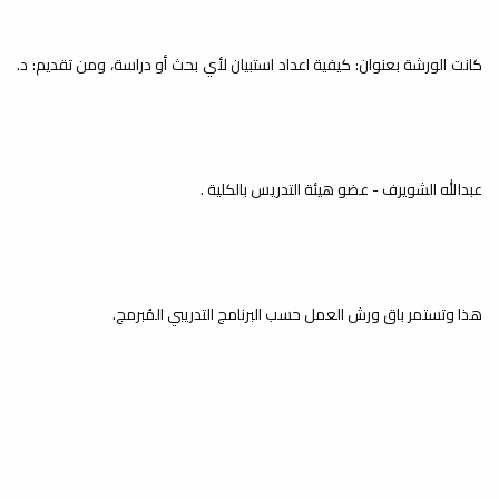
أخبار
اختتمت يوم الخميس 07-05-2026،
فعاليات ورشة العمل بعنوان:
كانت الورشة بعنوان: كيفية اعداد استبيان لأي بحث أو دراسة، ومن تقديم: د.
(Presentations)، والتي نظمها إتحاد...
عبدالله الشويرف - عضو هيئة التدريس بالكلية .
إعداد وتوصيف وتطوير المقررات
أخبار
أُقيمت يوم الخميس 30-04-2026، على
تمام الساعة (11:30) صباحاً بمدرج
الدراسات العليا بمبنى...
هذا وتستمر باق ورش العمل حسب البرنامج التدريبي المُبرمج.
تطوير المناهج والمقررات الدراسية
أخبار
بقرار من رئاسة جامعة مصراتة تم تشكيل