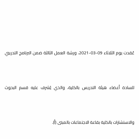
مراجعة وتحديث اللائحة الداخلية
للكلية
أخبار
بقرار من السيد/عميد كلية الاقتصاد
والعلوم السياسية-جامعة مصراتة، تم
تشكيل لجنة...
عُقدت يوم الثلاثاء 09-03-2021، ورشة العمل الثالثة ضمن البرنامج التدريبي
ترقية علمية
أخبار
للسادة أعضاء هيئة التدريس بالكلية، والذي يُشرف عليه قسم البحوث
صدر عن السيد/ رئيس الجامعة، القرار رقم
(316) لسنة 2026، بشأن ترقية أعضاء
هيئة تدريس...
والاستشارات بالكلية بقاعة الاجتماعات بالمبنى (أ).
تطوير مهارات العرض والتقديم