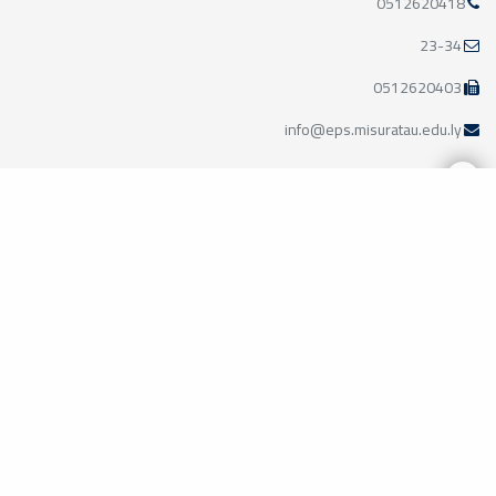
0512620418
23-34
0512620403
info@eps.misuratau.edu.ly
مواقع ذات صلة
وزارة التعليم الليبية
الأكاديمية الليبية
جامعة طرابلس
جامعة بنغازي
جامعة الزاوية
مركز الطاقات المتجددة