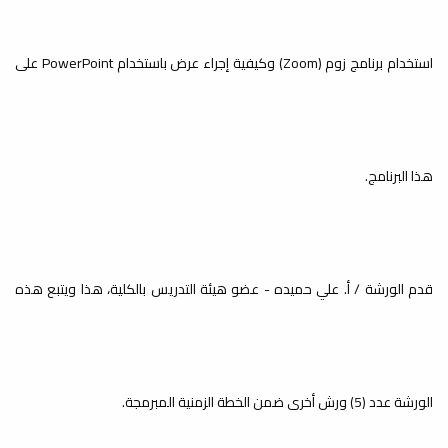
أخبار
اختتمت يوم الخميس 07-05-2026،
فعاليات ورشة العمل بعنوان:
استخدام برنامج زوم (Zoom) وكيفية إجراء عرض باستخدام PowerPoint على
(Presentations)، والتي نظمها إتحاد...
هذا البرنامج.
إعداد وتوصيف وتطوير المقررات
أخبار
أُقيمت يوم الخميس 30-04-2026، على
تمام الساعة (11:30) صباحاً بمدرج
الدراسات العليا بمبنى...
قدم الورشة / أ. علي حميده - عضو هيئة التدريس بالكلية، هذا ويتبع هذه
تطوير المناهج والمقررات الدراسية
الورشة عدد (5) ورش أخرى ضمن الخطة الزمنية المبرمجة.
أخبار
بقرار من رئاسة جامعة مصراتة تم تشكيل