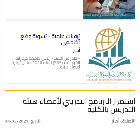
ترقيات علمية - تسوية وضع
أكاديمي
أخبار
- صدر عن السيد/ رئيس جامعة مصراتة،
القرار رقم (569) لسنة 2026، بشأن ترقية
أعضاء هيئة...
استمرار البرنامج التدريبي لأعضاء هيئة
الإجتماع العلمي الرابع
التدريس بالكلية
أخبار
عُقد صباح يوم الثلاثاء 19-05-2026، عند
الساعة (9:30) صباحاً بقاعة الإجتماعات,
التصنيف:أخبار
التاريخ: 2021-03-04
الإجتماع...