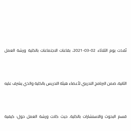
مراجعة وتحديث اللائحة الداخلية
للكلية
أخبار
بقرار من السيد/عميد كلية الاقتصاد
والعلوم السياسية-جامعة مصراتة، تم
تشكيل لجنة...
نُفذت يوم الثلاثاء 02-03-2021، بقاعات الاجتماعات بالكلية ورشة العمل
ترقية علمية
أخبار
الثانية، ضمن البرنامج التدريبي لأعضاء هيئة التدريس بالكلية والذي يشرف عليه
صدر عن السيد/ رئيس الجامعة، القرار رقم
(316) لسنة 2026، بشأن ترقية أعضاء
هيئة تدريس...
قسم البحوث والاستشارات بالكلية. حيث كانت ورشة العمل حول: كيفية
تطوير مهارات العرض والتقديم