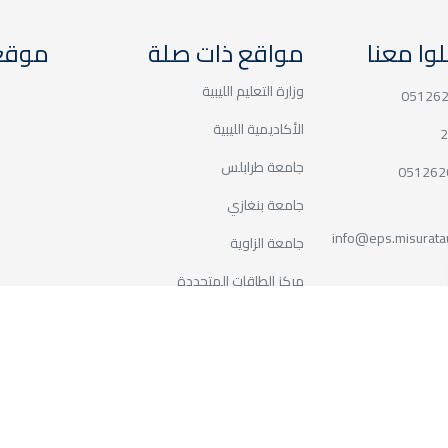
وا معنا
مواقع ذات صلة
موقع 
وزارة التعليم الليبية
05126
الأكاديمية الليبية
2
جامعة طرابلس
051262
جامعة بنغازي
info@eps.misuratau
جامعة الزاوية
مركز الطاقات المتجددة
اللجنة المشتركة بين جامعة
مصراته وشركة الحديد
والصلب
v 